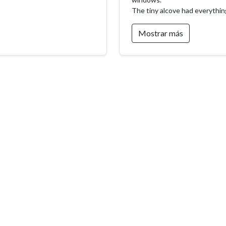
las reservas se gestionan directamente en el lugar.
The tiny alcove had everythi
e a nuestra Guest App. Reúne toda la información útil, facilita
Mostrar más
 para descubrir la región.
reparados para garantizarle una estancia agradable.
 cambio, le agradecemos que respete el lugar y el vecindario.
 de respeto al reglamento) podrá generar cargos adicionales y