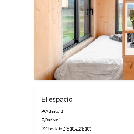
El espacio
Admite:
2
Baños:
1
Check-in:
17:00
→
21:00
*