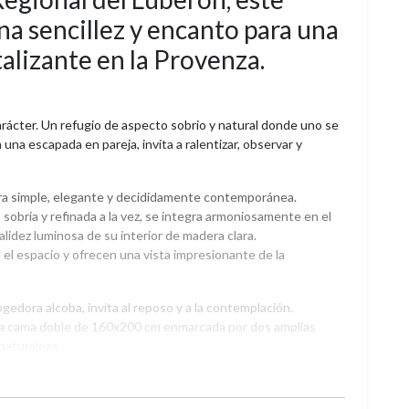
a sencillez y encanto para una
talizante en la Provenza.
arácter. Un refugio de aspecto sobrio y natural donde uno se
 una escapada en pareja, invita a ralentizar, observar y
ura simple, elegante y decididamente contemporánea.
obria y refinada a la vez, se integra armoniosamente en el
alidez luminosa de su interior de madera clara.
 el espacio y ofrecen una vista impresionante de la
edora alcoba, invita al reposo y a la contemplación.
na cama doble de 160x200 cm enmarcada por dos amplias
naturaleza.
estrellas o simplemente disfrutar de la serenidad del lugar.
erzan su carácter acogedor, mientras que el tabique calado
rder privacidad.