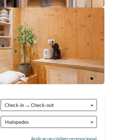
98 €
→
209 €
noche
Check-in → Check-out
Huéspedes
Aplicar un código promocional