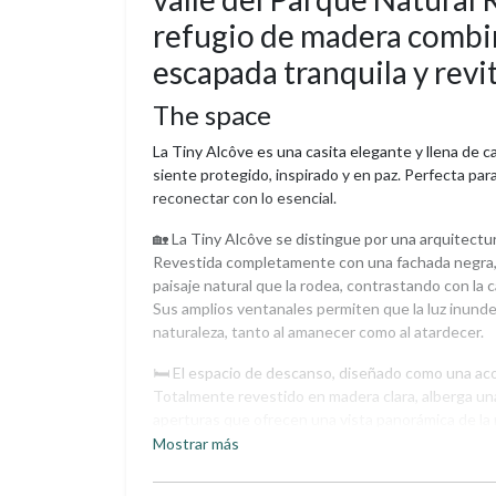
refugio de madera combin
escapada tranquila y revi
The space
La Tiny Alcôve es una casita elegante y llena de c
siente protegido, inspirado y en paz. Perfecta para
reconectar con lo esencial.
🏡 La Tiny Alcôve se distingue por una arquitect
Revestida completamente con una fachada negra, s
paisaje natural que la rodea, contrastando con la c
Sus amplios ventanales permiten que la luz inunde
naturaleza, tanto al amanecer como al atardecer.
🛏️ El espacio de descanso, diseñado como una acog
Totalmente revestido en madera clara, alberga u
aperturas que ofrecen una vista panorámica de la 
Allí podrá admirar las puestas de sol, observar las 
Mostrar más
Estantes integrados estructuran el espacio y refu
aporta una agradable sensación de apertura sin pe