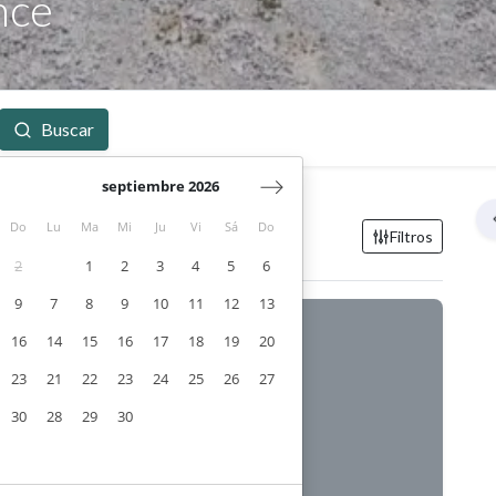
nce
Buscar
septiembre 2026
Do
Lu
Ma
Mi
Ju
Vi
Sá
Do
Filtros
2
1
2
3
4
5
6
9
7
8
9
10
11
12
13
16
14
15
16
17
18
19
20
23
21
22
23
24
25
26
27
30
28
29
30