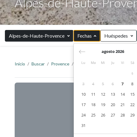
Alpes-de-Haute-Prove
Alpes-de-Haute-Provence
Fechas
Huéspedes
agosto 2026
Lu
Ma
Mi
Ju
Vi
Sá
Inicio
Buscar
Provence
Alpes-de-Haute-Provence
1
3
4
5
6
7
8
10
11
12
13
14
15
17
18
19
20
21
22
24
25
26
27
28
29
31