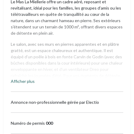
Le Mas La Miellerie offre un cadre aéré, reposant et
revitalisant, idéal pour les familles, les groupes d’amis ou les
télétravailleurs en quête de tranquillité au cœur de la
nature, dans un charmant hameau en pierre. Ses extérieurs
s'étendent sur un terrain de 1000 m², offrant divers espaces
de détente en plein air.
Le salon, avec ses murs en pierres apparentes et en plâtre
gratté, est un espace chaleureux et authentique. Il est
équipé d’un poêle à bois en fonte Carvin de Godin (avec des
bûches disponibles dans la cour intérieure) pour une chaleur
enveloppante en hiver, et d’un ventilateur Dreo pour
rafraîchir les journées d’été. Pour vos moments de détente,
Afficher plus
une télévision avec accès à Netflix, Disney+ et Prime Video
est à votre disposition. Ce salon accueillant est aménagé
avec un canapé-lit en lin de 153x185 cm, une table basse
restaurée, un fauteuil en bois réalisé par le grand-père, ainsi
Annonce non-professionnelle gérée par Electio
qu’un coin cosy avec coussins, niché entre deux poutres
authentiques, offrant une vue sur la cour extérieure et la
charmante petite chapelle du hameau.
Numéro de permis
000
La cuisine, à la fois fonctionnelle et charmante, comprend