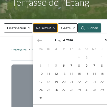
Terrasse de l'Étang
Destination
Reisezeit
Gäste
Suchen
August 2026
S
Mo
Di
Mi
Do
Fr
Sa
So
Mo
Di
Startseite
Suche
Terrasse de l'Étang
1
2
1
3
4
5
6
7
8
9
7
8
10
11
12
13
14
15
16
14
15
17
18
19
20
21
22
23
21
22
24
25
26
27
28
29
30
28
29
31